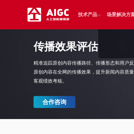
技术产品
场景解决方
网上展馆
传播效果评估
智能采集
智能制作
云直播
移动采编
智能图表
建站服务
精准追踪原创内容传播路径、传播形态和用户反
视频收录
融媒智剪
原创内容在全网的传播效果，提升新闻内容质量
内容风控
客观绩效考核。
移动直播
融媒小编
数据可视化
智能拍摄
智能海报
多功能演播服
合作咨询
热点发现
视频工厂
VR直点播服
知识图谱
智慧媒资
智能标签