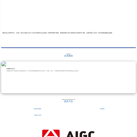
通过多云管理平台，以统一的方式接入各个公有云和私有云以及统一纳管异构IT资源，降低使用公有云和私有云的技术门槛，运维管理人员可一站式快速创建云服务。
CASES
应用案例
央视网云管平台
央视网云管平台通过多云无缝结合方式，集中管理及调度私有云和公有云，快速、安全、平滑地将自有固有的IT环境延伸至混合云模式。
1
/
RELATED PRODUCTS
相关产品
漏洞治理服务
运维管家
智能IDC管理