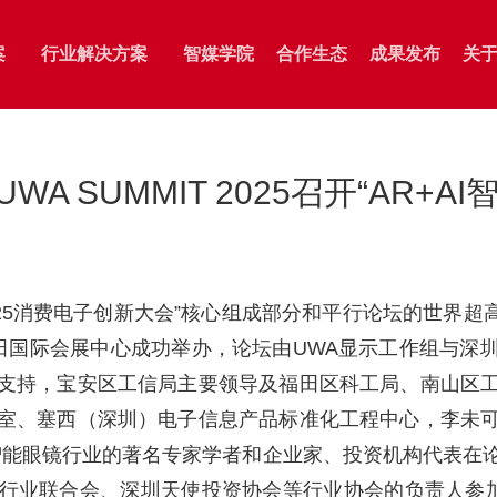
案
行业解决方案
智媒学院
合作生态
成果发布
关
智慧媒体
智能审核
智能分发
A SUMMIT 2025召开“AR+A
智慧教育
融媒智控
社交平台分发
智慧政务
清晏审核
媒体号
2025消费电子创新大会”核心组成部分和平行论坛的世界超高清产
福田国际会展中心成功举办，论坛由UWA显示工作组与
务
支持，宝安区工信局主要领导及福田区科工局、南山区
务
室、塞西（深圳）电子信息产品标准化工程中心，李未
智能眼镜行业的著名专家学者和企业家、投资机构代表在
行业联合会、深圳天使投资协会等行业协会的负责人参加