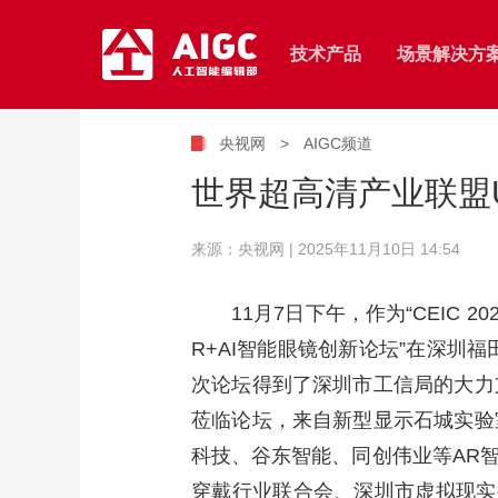
技术产品
场景解决方
央视网
>
AIGC频道
网上展馆
智能采集
智能制作
世界超高清产业联盟UW
云直播
移动采编
智能图表
建站服务
来源：央视网 | 2025年11月10日 14:54
视频收录
融媒智剪
内容风控
移动直播
融媒小编
数据可视化
11月7日下午，作为“CEIC 
智能拍摄
智能海报
R+AI智能眼镜创新论坛”在深圳
多功能演播服
次论坛得到了深圳市工信局的大力
热点发现
视频工厂
VR直点播服
莅临论坛，来自新型显示石城实验
知识图谱
智慧媒资
科技、谷东智能、同创伟业等AR
智能标签
穿戴行业联合会、深圳市虚拟现实