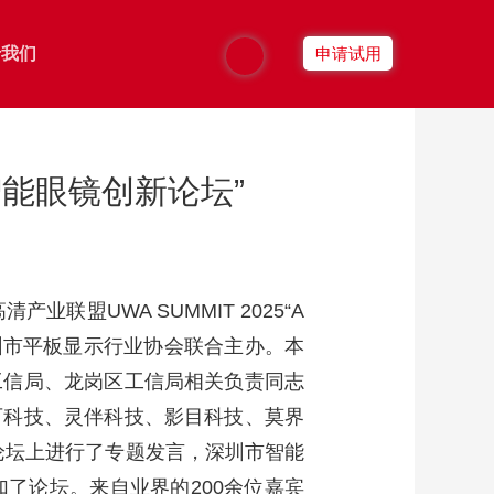
于我们
申请试用
智能运营
智能云平台
I智能眼镜创新论坛”
传播效果评估
融合CDN
社交平台运营
混合云管
智能推荐
运维管家
业联盟UWA SUMMIT 2025“A
用户画像
智能IDC管理
深圳市平板显示行业协会联合主办。本
工信局、龙岗区工信局相关负责同志
家庭画像
安全运营中心
可科技、灵伴科技、影目科技、莫界
跨屏收视指数
漏洞治理服务
论坛上进行了专题发言，深圳市智能
了论坛。来自业界的200余位嘉宾