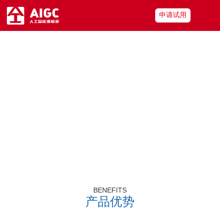
申请试用
智能拍摄
依托AI技术模仿摄像师的推、拉、摇、移等专业拍摄手法，自动选
取有效画
面进行视频输出，结合现场话筒拾音和图文包装，利用有
线或者5G网络对信
号进行实时传输、播出。
合作咨询
BENEFITS
产品优势