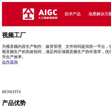
技术产品
场景解决方
视频工厂
智能采集
智能制作
网上展
为视音频内容生产制作、媒资管理、文件转码提供统一平台，
云直
视音频生产的高效协同，满足跨区域视音频生产协作需求，优
移动采编
智能图表
建站服
升生产效率。
视频收录
融媒智剪
合作咨询
内容风
移动直播
融媒小编
数据可
智能拍摄
智能海报
多功能演
热点发现
视频工厂
BENEFITS
务
知识图谱
智慧媒资
VR直点
产品优势
智能标签