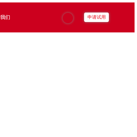
于我们
申请试用
智能运营
智能云平台
传播效果评估
融合CDN
社交平台运营
混合云管
智能推荐
运维管家
用户画像
智能IDC管理
家庭画像
安全运营中心
跨屏收视指数
漏洞治理服务