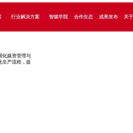
案
行业解决方案
智媒学院
合作生态
成果发布
关
智能审核
智能分发
馆
智慧媒体
强化媒资管理与
播
智慧教育
化生产流程，提
融媒智控
社交平台分发
务
智慧政务
清晏审核
媒体号
控
视化
播服
播服务