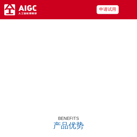
申请试用
移动直播
利用便携式4K移动导播台对外出节目现场的多路摄像机信号实时切
换，支持
字幕制作、视频监看、主持人和嘉宾的视频互动连线，以
及主输出信号的录
制和播出等。
合作咨询
BENEFITS
产品优势